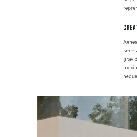
repre
CREA
Aenea
senec
gravid
maxim
neque 