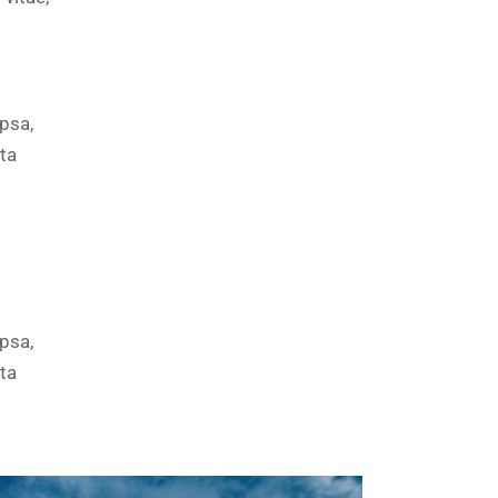
psa,
cta
psa,
cta