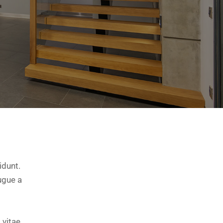
idunt.
ugue a
 vitae,