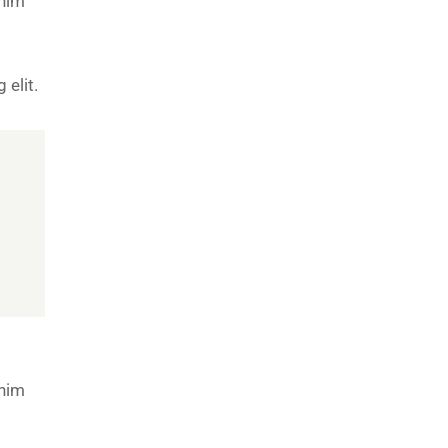
enim
 elit.
enim