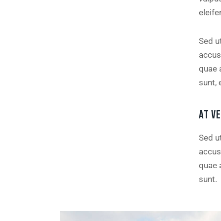
eleife
Sed ut
accus
quae a
sunt, 
AT V
Sed ut
accus
quae a
sunt.