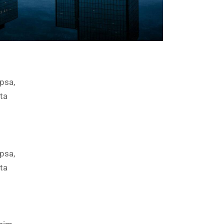
psa,
cta
psa,
cta