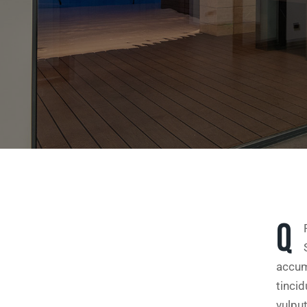
Q
accums
tinci
vulput