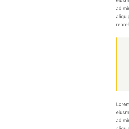
eiusm
ad mi
aliqu
repre
Lorem
eiusm
ad mi
aliqu