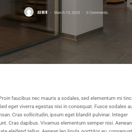
ADMIN
March 13, 2023
0
Comments
Proin faucibus nec mauris a sodales, sed elementum mi tinc
Sed eget viverra egestas nisi in consequat. Fusce sodales a
an. Cras sollicitudin, ipsum eget blandit pulvinar. Integer
dunt. Cras dapibus. Vivamus elementum semper nisi. Aenean
ate eleifend tellus. Aenean leo ligula, porttitor eu, consequat