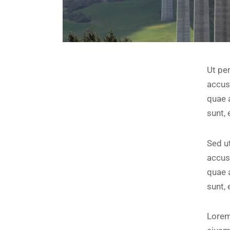
Ut per
accus
quae a
sunt, 
Sed ut
accus
quae a
sunt, 
Lorem