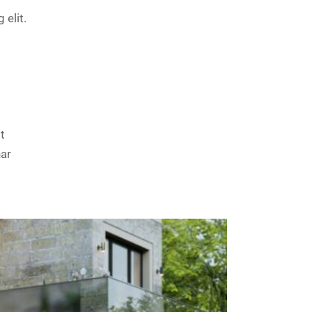
 elit.
it
nar