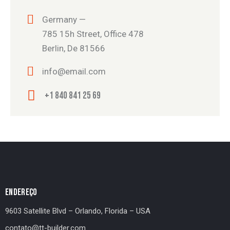
Germany —
785 15h Street, Office 478
Berlin, De 81566
info@email.com
+1 840 841 25 69
ENDEREÇO
9603 Satellite Blvd – Orlando, Florida – USA
contato@tt-builder.com